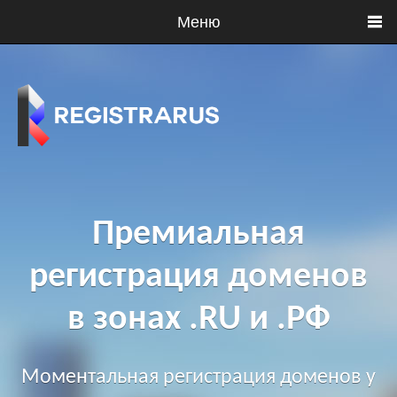
Меню
Премиальная
регистрация доменов
в зонах .RU и .РФ
Моментальная регистрация доменов у